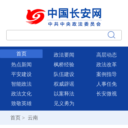
首页
政法要闻
高层动态
热点新闻
枫桥经验
政法改革
平安建设
队伍建设
案例指导
智能政法
权威辟谣
人事任免
政法文化
以案释法
长安微视
致敬英雄
见义勇为
首页
>
云南