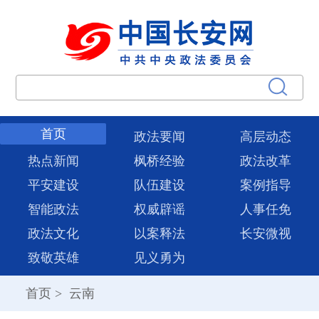
首页
政法要闻
高层动态
热点新闻
枫桥经验
政法改革
平安建设
队伍建设
案例指导
智能政法
权威辟谣
人事任免
政法文化
以案释法
长安微视
致敬英雄
见义勇为
首页
>
云南