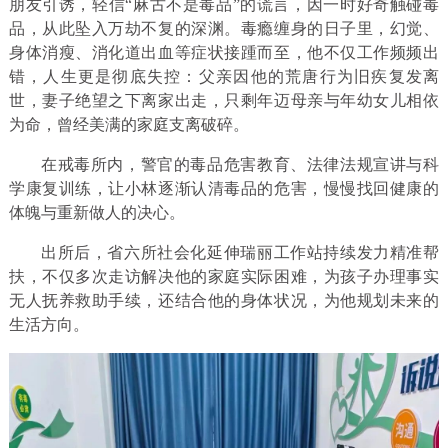
朋友引诱，轻信“麻古不是毒品”的谎言，因一时好奇触碰毒
品，从此坠入万劫不复的深渊。毒瘾缠身的日子里，幻觉、
身体消瘦、消化道出血等症状接踵而至，他不仅工作频频出
错，人生更是彻底失控：父亲因他的荒唐行为旧疾复发离
世，妻子绝望之下离家出走，只剩年迈母亲与年幼女儿相依
为命，曾经美满的家庭支离破碎。
在戒毒所内，警官的毒品危害教育、法律法规宣讲与科
学康复训练，让小林逐渐认清毒品的危害，慢慢找回健康的
体魄与重新做人的决心。
出所后，省六所社会化延伸瑞丽工作站持续发力精准帮
扶，不仅多次走访解决他的家庭实际困难，为孩子办理事实
无人抚养救助手续，还结合他的身体状况，为他规划未来的
生活方向。