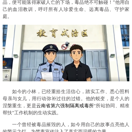
品，便可能落得家破人亡的下场，毒品绝不可触碰！”
他用自
己的血泪教训，呼吁所有人珍爱生命、远离毒品、守护家
庭。
如今的小林，已经重拾生活信心，踏实工作、悉心照料
母亲与女儿，用行动弥补过往的过错。他的蜕变，是个人的
涅槃重生，更是
云南省第六强制隔离戒毒所
“所站协同、精准
帮扶”工作机制的生动实践。
一个曾经被毒品摧毁的人，
如今用自己的故事点亮他人
的警示之灯，
为禁毒宣传注入了真实而温暖的力量。