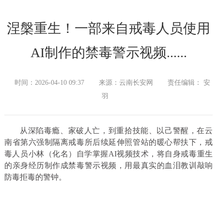
涅槃重生！一部来自戒毒人员使用
AI制作的禁毒警示视频......
时间：2026-04-10 09:37
来源：云南长安网
责任编辑： 安
羽
从深陷毒瘾、家破人亡，
到重拾技能、以己警醒，
在云
南省第六强制隔离戒毒所
后续延伸照管站的暖心帮扶下，
戒
毒人员小林（化名）
自学掌握AI视频技术，
将自身戒毒重生
的亲身经历
制作成禁毒警示视频，
用最真实的血泪教训
敲响
防毒拒毒的警钟。