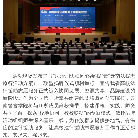
活动现场发布了《“法治润边疆同心绘‘援’景”云南法援志
愿行活动方案》，联盟揭牌仪式顺利举行，宣告我省高校法
律援助志愿服务正式迈入协同发展、资源共享、品牌建设的
新阶段。作为全国第一所牵头组建此类联盟的公安院校，云
南警官学院将与16所成员高校携手，搭建课程、实践、师资
共享平台，探索“校地协同、校校联动”的创新模式，依托品牌
活动组织师生深入基层一线，为各族群众提供接地气、有温
度的法律援助服务，让高校法律援助志愿服务工作真正活起
来、实起来、强起来。