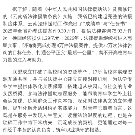
据了解，随着《中华人民共和国法律援助法》及新修订
的《云南省法律援助条例》实施，我省已构建起完整的法援
制度体系。云南法律援助工作亮出了“成绩单”与“任务书”：
2025年全省办理法援案件9.39万件、提供法律咨询75.93万件
次，挽回经济损失1.29亿元；2026年，法律援助继续被纳入惠
民实事，明确将完成办理8万件法援案件、提供32万次法律咨
询的目标任务。打通公平正义“最后一公里”，离不开高校青年
力量的注入与助力。
联盟成立打破了高校间的资源壁垒，17所高校将实现资
源互通共享，并与省法援中心建立直接对接机制，为法学专
业学生提供体系化实践保障，搭建起从校园走向社会的专业
实践桥梁。参与法律援助志愿服务，能帮助青年学生补上社
会认知课、练就群众工作真本领、深化对法律条文的立体理
解、提升化解矛盾纠纷的实践能力。对青年志愿者而言，这
既是在服务中发现人生意义、读懂法治温度的过程，也是在
琐碎工作中肯下笨功夫、沉淀成长的契机，更能通过对每一
件经手事务的认真负责，筑牢职业操守的根基。