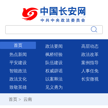
首页
政法要闻
高层动态
热点新闻
枫桥经验
政法改革
平安建设
队伍建设
案例指导
智能政法
权威辟谣
人事任免
政法文化
以案释法
长安微视
致敬英雄
见义勇为
首页
>
云南