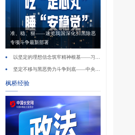
准、稳、狠——速览我国深化扫黑除恶
专项斗争最新部署
以坚定的理想信念筑牢精神根基——习近平党建思想理论品格系列述评之一
坚定不移与黑恶势力斗争到底——中央政法委负责同志就开展深化扫黑除恶专项斗争有关问题答记者问
枫桥经验