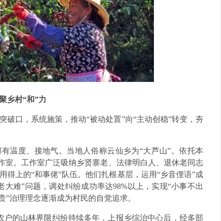
聚乡村“和”力
破口，系统施策，推动“被动处置”向“主动创稳”转变，夯
解有温度、接地气。当地人俗称云仙乡为“大芦山”。依托本
工作室。工作室广泛吸纳乡贤寨老、法律明白人、退休老同志
用得上的“和事佬”队伍。他们扎根基层，运用“乡音俚语”成
大难”问题，调处纠纷成功率达98%以上，实现“小事不出
贵”治理理念逐渐成为村民的自觉追求。
农户的山林界限纠纷持续多年，上报乡综治中心后，经多部