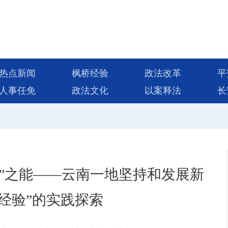
热点新闻
枫桥经验
政法改革
平
人事任免
政法文化
以案释法
长
动”之能——云南一地坚持和发展新
经验”的实践探索