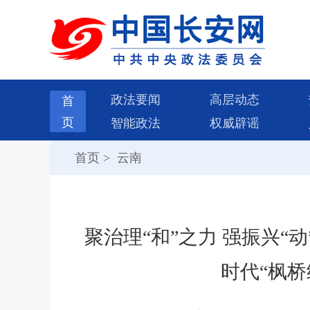
政法要闻
高层动态
首
页
智能政法
权威辟谣
首页
>
云南
聚治理“和”之力 强振兴“
时代“枫桥