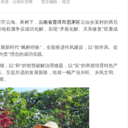
来源：云南长安网
责任编辑： 陈言
茫茫云海。果树下，
云南省普洱市思茅区
云仙乡某村的两兄
地权属争议成功化解，实现“矛盾化解、关系修复”双重成
展新时代“枫桥经验”，全面推进作风建设，以“抓作风、促
为贵”理念的成功实践。
，以“和”的智慧破解治理难题，以“实”的举措培育特色产
振、互促共进的发展新路，绘就一幅产业兴旺、乡风文明、
章。