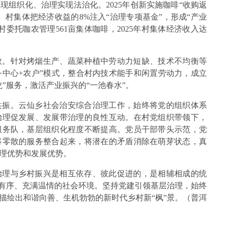
组织化、治理实现法治化。2025年创新实施咖啡“收购返
。村集体把经济收益的8%注入“治理专项基金”，形成“产业
委托咖农管理561亩集体咖啡，2025年村集体经济收入达
效。针对烤烟生产、蔬菜种植中劳动力短缺、技术不均衡等
务中心+农户”模式，整合村内技术能手和闲置劳动力，成立
”服务，激活产业振兴的“一池春水”。
共振。云仙乡社会治安综合治理工作，始终将党的组织体系
治理促发展、发展带治理的良性互动。在村党组织带领下，
服务队，基层组织化程度不断提高。党员干部带头示范，党
将零散的服务整合起来，将潜在的矛盾消除在萌芽状态，真
理优势和发展优势。
治理与乡村振兴是相互依存、彼此促进的，是相辅相成的统
定有序、充满温情的社会环境。坚持党建引领基层治理，始终
描绘出和谐向善、生机勃勃的新时代乡村新“枫”景。（普洱