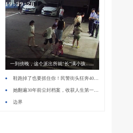
一到傍晚，这个派出所就“长”满小孩…...
鞋跑掉了也要抓住你！民警街头狂奔400米擒贼
她翻遍30年前尘封档案，收获人生第一面锦旗
边界