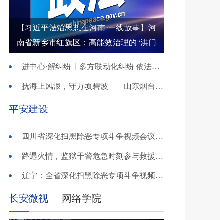
【习近平法治思想在河南·一线故事】河
南省新乡市红旗区：高能效治理的“洪门
密码”
进中心·解纠纷丨多方联动化纠纷 依法调解护农耕
抚海上风浪，守万顷碧波——山东烟台把矛盾化解在微澜未起时
平安建设
四川省深化扫黑除恶专项斗争视频会议召开 于立军出席并讲话
路遇火情，监狱干警危急时刻参与救援显身手！
辽宁：全省深化扫黑除恶专项斗争视频会议召开
长安微视
|
网络学院