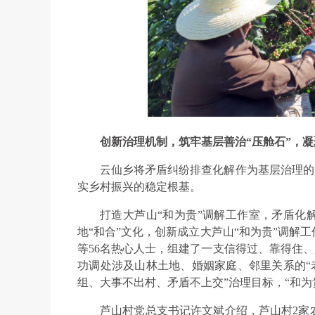
创新治理机制，筑牢基层善治“压舱石”，凝
云仙乡将矛盾纠纷排查化解作为基层治理的突
实乡村振兴的稳定根基。
打造大芦山“和为贵”调解工作室，矛盾化
地“和合”文化，创新成立大芦山“和为贵”调解
等56名热心人士，组建了一支信得过、靠得住、
功调处涉及山林土地、婚姻家庭、邻里关系的“老
组、大事不出村、矛盾不上交”治理目标，“和为
芦山村党总支书记许文斌介绍，芦山村2家