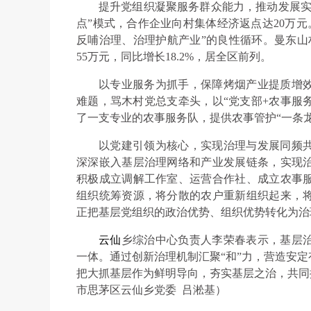
提升党组织凝聚服务群众能力，推动发展实现
点”模式，合作企业向村集体经济返点达20万元
反哺治理、治理护航产业”的良性循环。曼东山村
55万元，同比增长18.2%，居全区前列。
以专业服务为抓手，保障烤烟产业提质增
难题，骂木村党总支牵头，以“党支部+农事服
了一支专业的农事服务队，提供农事管护“一条龙
以党建引领为核心，实现治理与发展同频
深深嵌入基层治理网络和产业发展链条，实现
积极成立调解工作室、运营合作社、成立农事
组织统筹资源，将分散的农户重新组织起来，
正把基层党组织的政治优势、组织优势转化为治
云仙
乡综治中心负责人李荣春表示，基层
一体。通过创新治理机制汇聚“和”力，营造安
把大抓基层作为鲜明导向，夯实基层之治，共同
市思茅区云仙乡党委 吕淞基）