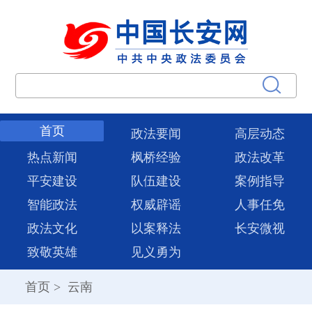
首页
政法要闻
高层动态
热点新闻
枫桥经验
政法改革
平安建设
队伍建设
案例指导
智能政法
权威辟谣
人事任免
政法文化
以案释法
长安微视
致敬英雄
见义勇为
首页
>
云南