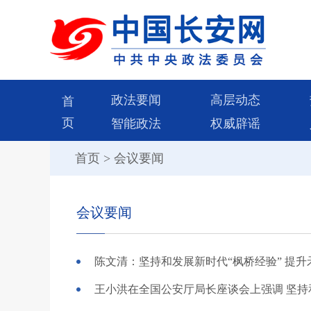
政法要闻
高层动态
首
页
智能政法
权威辟谣
首页
>
会议要闻
会议要闻
陈文清：坚持和发展新时代“枫桥经验” 提