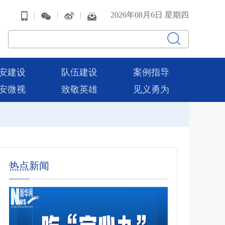
|
|
|
2026年08月6日 星期四
安建设
队伍建设
案例指导
安微视
致敬英雄
见义勇为
热点新闻