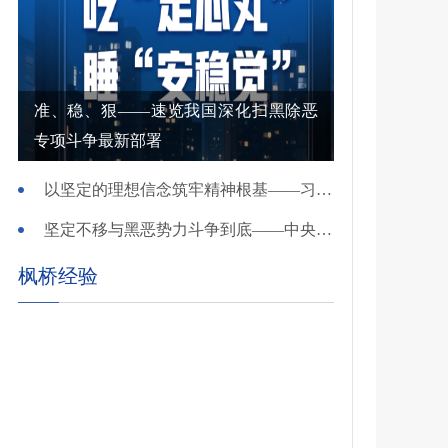
准、稳、狠——速览我国深化扫黑除恶
专项斗争最新部署
以坚定的理想信念筑牢精神根基——习近平党建思想理论品格系列述评之一
坚定不移与黑恶势力斗争到底——中央政法委负责同志就开展深化扫黑除恶专项斗争有关问题答记者问
枫桥经验