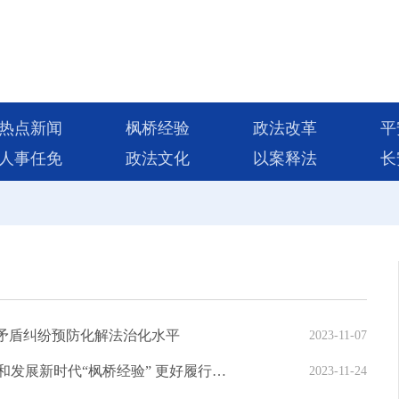
热点新闻
枫桥经验
政法改革
平
人事任免
政法文化
以案释法
长
升矛盾纠纷预防化解法治化水平
2023-11-07
王小洪在全国公安厅局长座谈会上强调 坚持和发展新时代“枫桥经验” 更好履行公安机关神圣职责 以公安工作现代化为中国式现代化保驾护航
2023-11-24