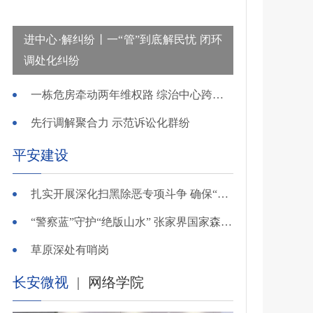
进中心·解纠纷丨一“管”到底解民忧 闭环
调处化纠纷
一栋危房牵动两年维权路 综治中心跨省寻鉴解民忧
先行调解聚合力 示范诉讼化群纷
平安建设
扎实开展深化扫黑除恶专项斗争 确保“全年全域平平安安、平平稳稳”——广东召开全省扫黑除恶专项斗争视频
“警察蓝”守护“绝版山水” 张家界国家森林公园景区派出所深化“生态警务”建设
草原深处有哨岗
长安微视
|
网络学院