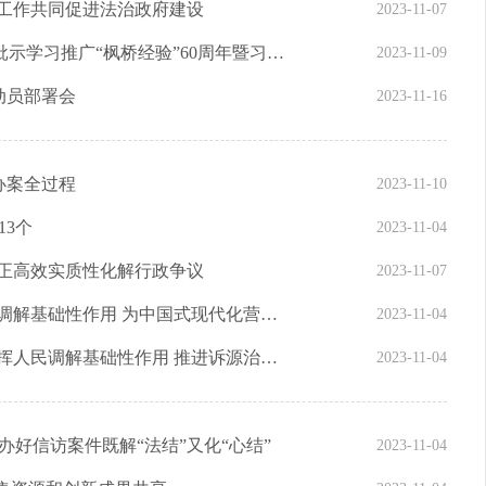
议工作共同促进法治政府建设
2023-11-07
中央政法委、浙江省委召开纪念毛泽东同志批示学习推广“枫桥经验”60周年暨习近平总书记指示坚持发展“枫桥经验”20周年大会
2023-11-09
动员部署会
2023-11-16
办案全过程
2023-11-10
13个
2023-11-04
公正高效实质性化解行政争议
2023-11-07
陈文清在全国调解工作会议上强调 充分发挥调解基础性作用 为中国式现代化营造和谐稳定社会环境
2023-11-04
最高人民法院 司法部关于印发《关于充分发挥人民调解基础性作用 推进诉源治理的意见》的通知
2023-11-04
办好信访案件既解“法结”又化“心结”
2023-11-04