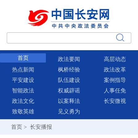
首页
政法要闻
高层动态
热点新闻
枫桥经验
政法改革
平安建设
队伍建设
案例指导
智能政法
权威辟谣
人事任免
政法文化
以案释法
长安微视
致敬英雄
见义勇为
首页
>
长安播报