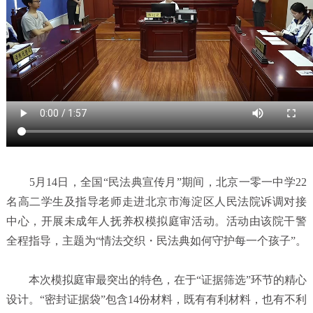
5月14日，全国“民法典宣传月”期间，北京一零一中学22
名高二学生及指导老师走进北京市海淀区人民法院诉调对接
中心，开展未成年人抚养权模拟庭审活动。活动由该院干警
全程指导，主题为“情法交织・民法典如何守护每一个孩子”。
本次模拟庭审最突出的特色，在于“证据筛选”环节的精心
设计。“密封证据袋”包含14份材料，既有有利材料，也有不利