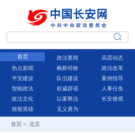
首页
政法要闻
高层动态
热点新闻
枫桥经验
政法改革
平安建设
队伍建设
案例指导
智能政法
权威辟谣
人事任免
政法文化
以案释法
长安微视
致敬英雄
见义勇为
首页
>
北京