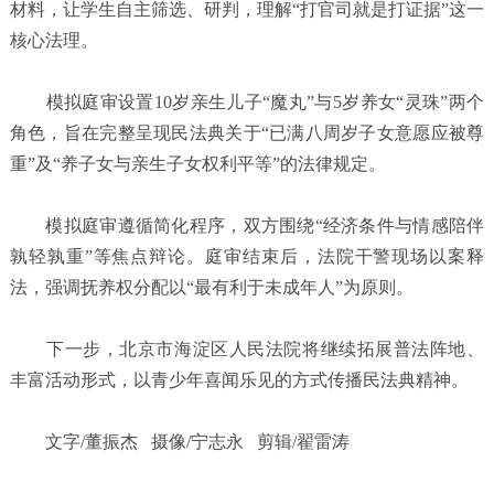
材料，让学生自主筛选、研判，理解“打官司就是打证据”这一
核心法理。
模拟庭审设置10岁亲生儿子“魔丸”与5岁养女“灵珠”两个
角色，旨在完整呈现民法典关于“已满八周岁子女意愿应被尊
重”及“养子女与亲生子女权利平等”的法律规定。
模拟庭审遵循简化程序，双方围绕“经济条件与情感陪伴
孰轻孰重”等焦点辩论。庭审结束后，法院干警现场以案释
法，强调抚养权分配以“最有利于未成年人”为原则。
下一步，北京市海淀区人民法院将继续拓展普法阵地、
丰富活动形式，以青少年喜闻乐见的方式传播民法典精神。
文字/董振杰 摄像/宁志永 剪辑/翟雷涛