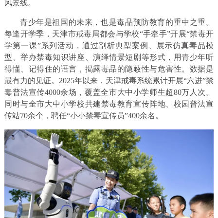
风景线。
青少年是祖国的未来，也是毒品预防教育的重中之重。
每逢开学季，天津市戒毒局都会与学校“手牵手”开展“禁毒开
学第一课”系列活动，通过剖析典型案例、展示仿真毒品模
型、举办禁毒知识讲座、演绎情景短剧等形式，用青少年听
得懂、记得住的语言，揭露毒品的隐蔽性与危害性。数据是
最有力的见证。2025年以来，天津戒毒系统累计开展“六进”禁
毒普法宣传4000余场，覆盖全市大中小学师生超80万人次。
同时与全市大中小学校共建禁毒教育宣传阵地、校园普法宣
传站70余个，聘任“小小禁毒宣传员”400余名。