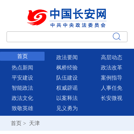
首页
政法要闻
高层动态
热点新闻
枫桥经验
政法改革
平安建设
队伍建设
案例指导
智能政法
权威辟谣
人事任免
政法文化
以案释法
长安微视
致敬英雄
见义勇为
首页
>
天津