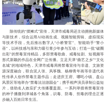
除传统的“摆摊式”宣传，天津市戒毒局还主动拥抱新媒体
与新技术，综合运用AI动画生成、视频智能剪辑、虚拟现实
等技术手段，先后推出数字人“小桥警官”、智能助手“警小
蓓”，以科技感与亲和力吸引青少年参与互动；打造一批“破圈
出彩”的禁毒宣传精品，多部禁毒歌曲、戒毒短剧、短视频等
形式新颖的作品在全网广泛传播。立足天津“曲艺之乡”“文化
名城”的地域特色，天津市戒毒局将禁毒宣传与非遗、文旅资
源深度融合，联合泥人张、风筝魏、杨柳青年画等非遗代表
性传承人创作禁毒主题作品；走进庆王府、哪吒小镇、盘山
风景区等地举办“禁毒法治游园会”；携手相声演员录制公益短
片，借助名人效应扩大传播覆盖面。一系列举措将禁毒宣传
的种子播撒到津城各个角落，识毒、防毒、拒毒的理念正逐
步融入百姓日常生活。