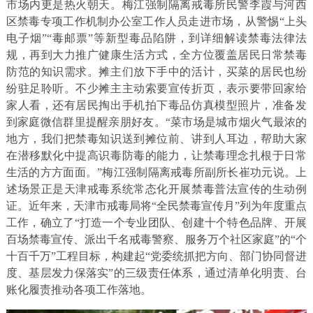
市场内更是热火朝天。梅江强制隔离戒毒所民警李霞与河西
区禁毒专项工作机制办公室工作人员走进市场，从警惕“上头
电子烟”“毒邮票”等新型毒品陷阱，到详细解读禁毒法律法
规，再到大力推广健康生活方式，全方位覆盖居民日常禁毒
防范的知识需求。摊主们放下手中的活计，买菜的居民也纷
纷驻足聆听。不少摊主主动索要宣传折页，表示要带回家给
家人看，还有居民掏出手机拍下毒品仿真模型照片，准备发
到家庭微信群里提醒亲朋好友。“菜市场是城市烟火气最浓的
地方，我们把禁毒知识送到摊位前、讲到人耳边，帮助大家
在潜移默化中提高识毒防毒的能力，让禁毒理念扎根于日常
生活的方方面面。”梅江强制隔离戒毒所副所长崔功元说。上
述场景正是天津戒毒系统常态化开展禁毒普法宣传的生动例
证。近年来，天津市戒毒局将“全民禁毒宣传月”列为年度重点
工作，确立了“打造一个专业团队、创建十个特色品牌、开展
百场禁毒宣传、派出千名戒毒警察、服务万个社区家庭”的“个
十百千万”工程目标，构建起“党委统抓把方向、部门协同督进
度、基层发力保落实”的三级责任体系，通过清单化明责、台
账化履责推动各项工作落地。