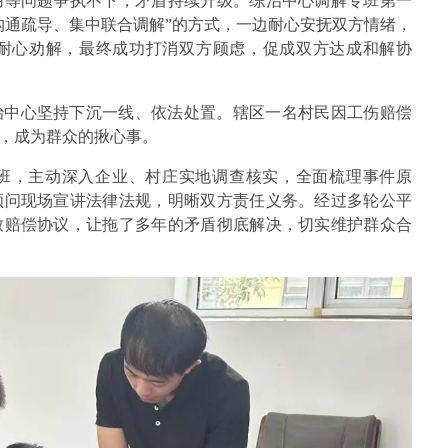
用等问题争执不下，矛盾持续升级。综治中心调解专班第一
沟通疏导、集中联合调解”的方式，一边耐心安抚双方情绪，
耐心劝解，最终成功打消双方顾虑，促成双方达成和解协
治中心坚持下沉一线、依法处置。辖区一名村民因工伤赔偿
，成为群众的揪心事。
班，主动深入企业、村庄实地调查核实，全面梳理事件原
顾问现场宣讲法律法规，明晰双方责任义务。经过多轮公平
致赔偿协议，让拖了多年的矛盾彻底解决，切实维护群众合