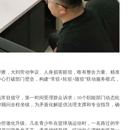
摩擦，大到劳动争议、人身损害赔偿，唯有整合力量、精准
心打破部门壁垒，构建“常驻+轮驻+随驻”联动服务模式，
常驻值守，第一时间受理群众诉求；10个职能部门动态轮
律顾问全程坐镇，为矛盾化解提供法理支撑和专业指导，确
险些激化升级。几名青少年在篮球场运动时，一名路过的学