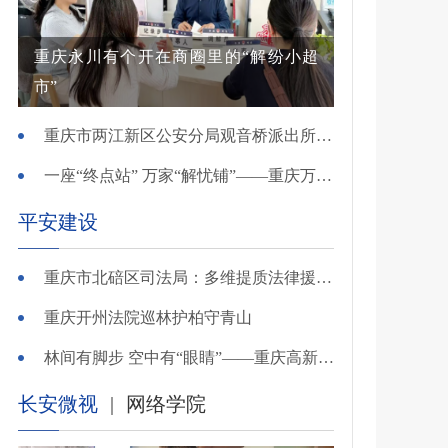
重庆永川有个开在商圈里的“解纷小超
市”
重庆市两江新区公安分局观音桥派出所“小马工作室”交出高分答卷
一座“终点站” 万家“解忧铺”——重庆万州综治中心基层治理创新实践观察
平安建设
重庆市北碚区司法局：多维提质法律援助打造阳光便民公共法律服务
重庆开州法院巡林护柏守青山
林间有脚步 空中有“眼睛”——重庆高新公安立体巡防护航“平安原野”
长安微视
|
网络学院