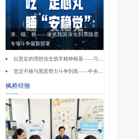
准、稳、狠——速览我国深化扫黑除恶
专项斗争最新部署
以坚定的理想信念筑牢精神根基——习近平党建思想理论品格系列述评之一
坚定不移与黑恶势力斗争到底——中央政法委负责同志就开展深化扫黑除恶专项斗争有关问题答记者问
枫桥经验