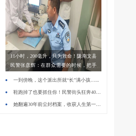
11小时，200毫升，只为救命！陇南文县
民警张彦辉：在群众需要的时候，把手
伸过去
一到傍晚，这个派出所就“长”满小孩…...
鞋跑掉了也要抓住你！民警街头狂奔400米擒贼
她翻遍30年前尘封档案，收获人生第一面锦旗