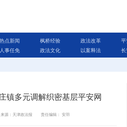
热点新闻
枫桥经验
政法改革
平
人事任免
政法文化
以案释法
长
庄镇多元调解织密基层平安网
来源：天津政法报
责任编辑： 安羽