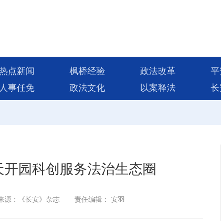
热点新闻
枫桥经验
政法改革
平
人事任免
政法文化
以案释法
长
天开园科创服务法治生态圈
来源：《长安》杂志
责任编辑： 安羽