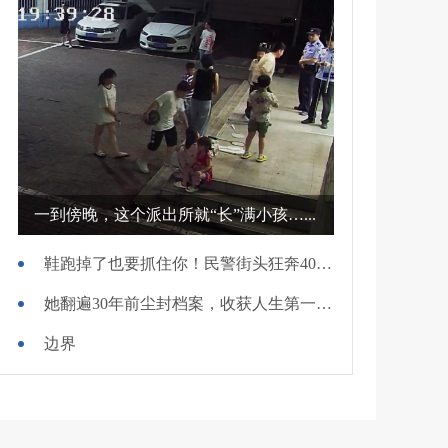
一到傍晚，这个派出所就“长”满小孩…...
鞋跑掉了也要抓住你！民警街头狂奔400米擒贼
她翻遍30年前尘封档案，收获人生第一面锦旗
边界