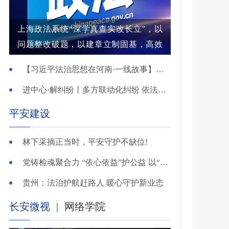
上海政法系统“深学真查实改长立”，以
问题整改破题，以建章立制固基，高效
解纷结案增强群众获得感
【习近平法治思想在河南·一线故事】河南省新乡市红旗区：高能效治理的“洪门密码”
进中心·解纠纷丨多方联动化纠纷 依法调解护农耕
平安建设
林下采摘正当时，平安守护不缺位!
党铸检魂聚合力 “依心依益”护公益 以“四融”路径引领多元共治
贵州：法治护航赶路人 暖心守护新业态
长安微视
|
网络学院