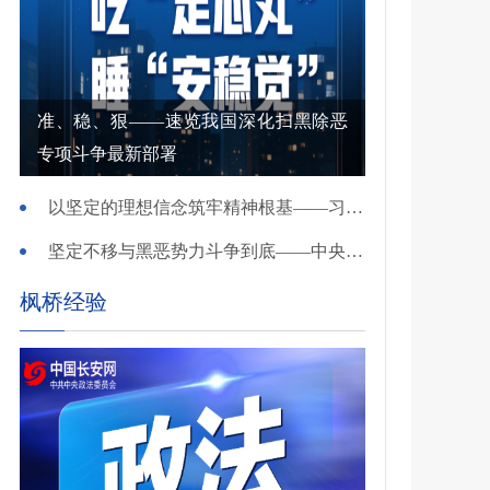
准、稳、狠——速览我国深化扫黑除恶
专项斗争最新部署
以坚定的理想信念筑牢精神根基——习近平党建思想理论品格系列述评之一
坚定不移与黑恶势力斗争到底——中央政法委负责同志就开展深化扫黑除恶专项斗争有关问题答记者问
枫桥经验