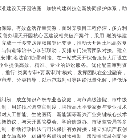
标准建设天开园法庭，加快构建科技创新协同保护体系，助
治保障。有效盘活存量资源，面对某项目工程停滞，多方利
妥善办理天开园核心区建设相关破产案件，采用"融资续建
，完成一千多套房屋权属登记变更，推动天开园土地高效复
，与街道综治中心加强联动，安排专门法官团队对接。建立
安排1名法官(助理)对接。在一站式天开综合服务大厅设立
企业提供高效、精准、专业的诉讼服务。优化配置审判资
，推行“类案专审+要素审判”模式，发挥团队在企业融资，
中审理、分类指导，以示范裁判引导纠纷批量化解，降低诉
盾纠纷。成立知识产权专业合议庭，与市高级法院、市中级
机制，用好技术调查官制度，聘请高水平专家参与专业技术
强对人工智能、生物医药、新能源等新兴产业关键核心技术
框架协议，与天开园管委会、学府街道办、市场监管局等多
机制，推动行政执法与司法保护有效衔接，建立知识产权创
。建立与高校、科研院所联络对接机制，跟踪掌握科创司法