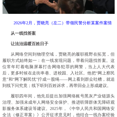
2026年2月，贾晓亮（左二）带领民警分析某案件案情
从一线找答案
让法治温暖百姓日子
从网络空间到物理空域，贾晓亮的履职视野在拓宽，但
履职方式始终如一：在一线发现问题，带着问题找答案。这
位常年盯着电脑屏幕打击网络犯罪的网警，当上人大代表
后，更多时候在走街串巷、进校园、入社区。他把“网上察民
意”和“网下解民忧”拧成一股绳——网上看到群众吐槽，就追
到线下问究竟；线下听到百姓诉求，再带回会上形成建议。
履职四年间，他先后提出加强网络账号黑灰产业链源头
治理、加强未成年人网络安全保护、推进听障群体无障碍观
影服务体系建设等建议。2025年，《中华人民共和国网络安
全法（修正草案）》公开征求意见时，他结合一线办案经验