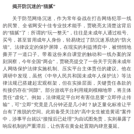
揭开防沉迷的“猫腻”
关于防范网络沉迷，作为常年奋战在打击网络犯罪一线
的民警、全省网安十佳专业技术能手，贾晓亮太清楚这背后
的“猫腻”了：所谓的“玩一整天”，往往是未成年人通过租号、
买号，甚至冒用成年人身份，轻易绕过了防沉迷系统的“防火
墙”。法律设定的保护屏障，在现实的利益博弈中，被悄悄地
撕开了一道口子。带着这份来自课堂的触动和一线办案的深
刻洞察，今年全国“两会”，贾晓亮提交了一份关于完善未成年
人网络保护法律实施机制、压实平台主体责任的建议。他在
调研中发现，虽然《中华人民共和国未成年人保护法》等法
律法规已搭建起宏观框架，但在实操层面，关键责任条款的
衔接仍存在“间隙”。部分游戏平台利用规则模糊地带，将主体
责任“虚化”。例如，法律规定平台对有害信息要“立即停止传
输”，可“立即”究竟是几分钟还是几小时？缺乏量化标准让平
台有了推脱的空间。此前备受关注的“高中女生被造黄谣”案件
中，涉事平台就以“接报后已处理”为由试图免责，实则暴露了
响应机制的严重滞后，让伤害在黄金处置期内肆意蔓延。