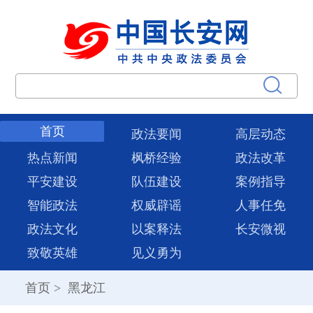
首页
政法要闻
高层动态
热点新闻
枫桥经验
政法改革
平安建设
队伍建设
案例指导
智能政法
权威辟谣
人事任免
政法文化
以案释法
长安微视
致敬英雄
见义勇为
首页
>
黑龙江