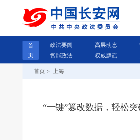
政法要闻
高层动态
首
页
智能政法
权威辟谣
首页
>
上海
“一键”篡改数据，轻松