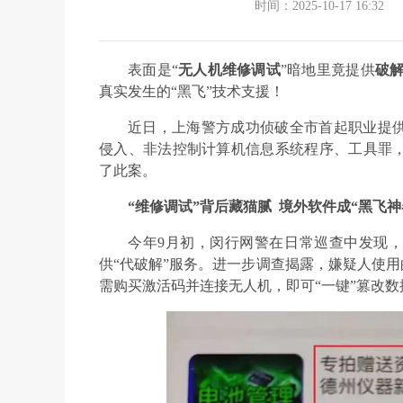
时间：2025-10-17 16:32
表面是“
无人机维修调试
”
暗地里竟提供
破
真实发生的“黑飞”技术支援！
近日，上海警方成功侦破全市首起职业提
侵入、非法控制计算机信息系统程序、工具罪
了此案。
“维修调试”背后藏猫腻
境外软件成“黑飞神
今年9月初，闵行网警在日常巡查中发现，
供“代破解”服务。进一步调查揭露，嫌疑人使用
需购买激活码并连接无人机，即可“一键”篡改