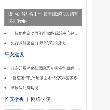
进中心·解纠纷丨一“管”到底解民忧 闭环
调处化纠纷
一栋危房牵动两年维权路 综治中心跨省寻鉴解民忧
先行调解聚合力 示范诉讼化群纷
平安建设
扎实开展深化扫黑除恶专项斗争 确保“全年全域平平安安、平平稳稳”——广东召开全省扫黑除恶专项斗争视频
“警察蓝”守护“绝版山水” 张家界国家森林公园景区派出所深化“生态警务”建设
草原深处有哨岗
长安微视
|
网络学院