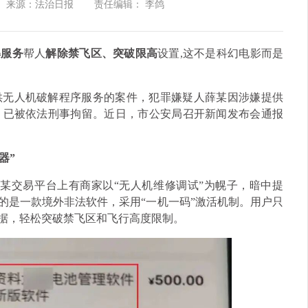
来源：法治日报
责任编辑： 李鸽
解服务
帮人
解除禁飞区、突破限高
设置,
这不是科幻电影
而是
供无人机破解程序服务的案件，犯罪嫌疑人薛某因涉嫌提供
，已被依法刑事拘留。近日，市公安局召开新闻发布会通报
器”
某交易平台上有商家以“无人机维修调试”为幌子，暗中提
的是一款境外非法软件，采用“一机一码”激活机制。用户只
数据，轻松突破禁飞区和飞行高度限制。