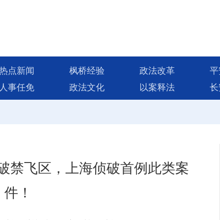
热点新闻
枫桥经验
政法改革
平
人事任免
政法文化
以案释法
长
突破禁飞区，上海侦破首例此类案
件！