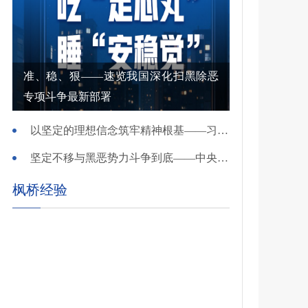
准、稳、狠——速览我国深化扫黑除恶
专项斗争最新部署
以坚定的理想信念筑牢精神根基——习近平党建思想理论品格系列述评之一
坚定不移与黑恶势力斗争到底——中央政法委负责同志就开展深化扫黑除恶专项斗争有关问题答记者问
枫桥经验