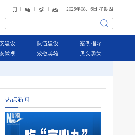
|
|
|
2026年08月6日 星期四
安建设
队伍建设
案例指导
安微视
致敬英雄
见义勇为
热点新闻