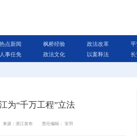
热点新闻
枫桥经验
政法改革
平
人事任免
政法文化
以案释法
长
江为“千万工程”立法
来源：浙江发布
责任编辑： 安羽