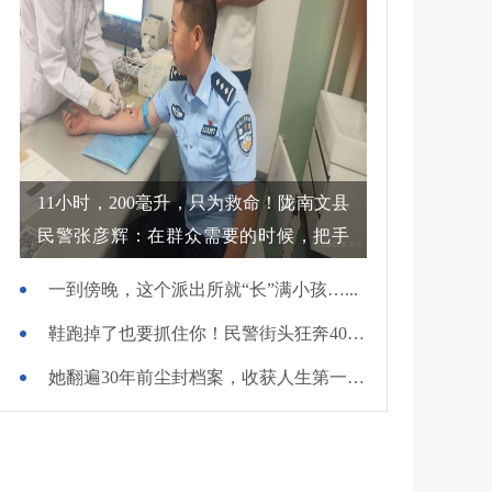
11小时，200毫升，只为救命！陇南文县
民警张彦辉：在群众需要的时候，把手
伸过去
一到傍晚，这个派出所就“长”满小孩…...
鞋跑掉了也要抓住你！民警街头狂奔400米擒贼
她翻遍30年前尘封档案，收获人生第一面锦旗