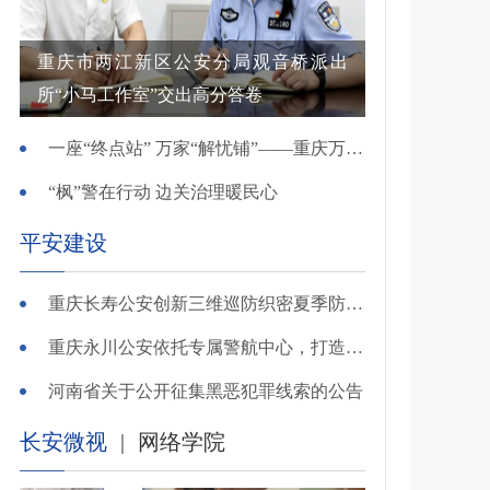
重庆市两江新区公安分局观音桥派出
所“小马工作室”交出高分答卷
一座“终点站” 万家“解忧铺”——重庆万州综治中心基层治理创新实践观察
“枫”警在行动 边关治理暖民心
平安建设
重庆长寿公安创新三维巡防织密夏季防溺水安全网
重庆永川公安依托专属警航中心，打造“全域感知、智能研判”智慧警务模式
河南省关于公开征集黑恶犯罪线索的公告
长安微视
|
网络学院