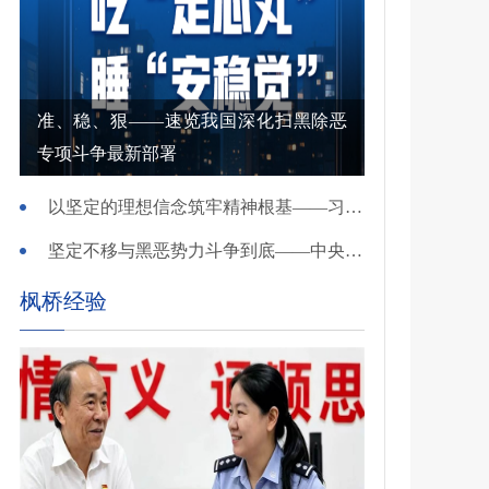
准、稳、狠——速览我国深化扫黑除恶
专项斗争最新部署
以坚定的理想信念筑牢精神根基——习近平党建思想理论品格系列述评之一
坚定不移与黑恶势力斗争到底——中央政法委负责同志就开展深化扫黑除恶专项斗争有关问题答记者问
枫桥经验