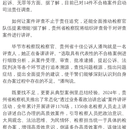
起诉、无罪等方面。据了解，目前已对14件不合格案件启动
司法责任调查。
如何让案件评查不止于责任追究，还能全面推动检察官
队伍提素增能?据了解，贵州省检察院将组织评查骨干对评查
案件进行讲评。
毕节市检察院检察官、贵州省十佳公诉人潘珣就是一名
评查人，她正在备课讲评。“选取具有代表性的不合格案例进
行细致分析，从案件受理、审查、批准逮捕、提起公诉、法
院判决等各个环节进行追本溯源，查找问题根源，指出问题
症结，提出全面提升的建议，使干警们能够深刻认识到自身
在办案过程中存在的不足。”潘珣说。
既要找不足，更要从典型案例里总结经验。2024年，贵
州省检察机关推出了常态化“透过业务看政治讲忠诚”案件讲评
活动，全年累计开展讲评1176场，1350余名检察人员走上讲
台讲述自己办理的高质效案件，引导检察人员把政治意识、
大局观念、法治思维、为民情怀、检察担当统一于具体的检
察办案，增强高质效意识，倒逼多办高质效案件。该做法被