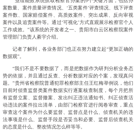
“业绩能效系统抓取检察官办案的9个关键方面，包括办
案数量、案件质量评查情况、‘五类案件’评查情况、线下评查
案件数、国家赔偿案件、高质效案件、突出成果、反向审视
案件以及追责案件等。通过‘可视化’方式直观展示检察官个人
工作成效。”该系统的开发者之一、贵阳市白云区检察院案件
管理部门负责人綦宇介绍。
记者了解到，各业务部门也正在努力建立起“更加正确的
数据观”。
“我们不是不要数据了，而是把数据作为研判分析业务态
势的依据，并且通过反查、分析数据对应的个案，发现真问
题。”贵州省检察院普通犯罪检察部主任王红梅举例说，他们
目前对侦查监督类案件数据实行逐案核查制度，每个月把所
有监督立案、监督撤案、发出纠正违法通知书、纠正侦查活
动违法的案件拉出清单，由部门检察官进行阅卷审查，重点
审查这个案件为什么要监督、监督点是什么、侦查机关的违
法事项是什么、监督手段是否妥当和必要、监督后侦查机关
的态度是什么、整改情况怎么样等等。