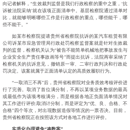
向记者解释，“生效裁判监督是我们行政检察的重中之重，‘抗
诉被法院采纳’就在该项正面清单中。基层检察院通过清单对
比，就能够明晰哪些工作是行政检察的重点，哪些能干，哪
些不能干。”
如某市检察院提请贵州省检察院抗诉的某汽车租赁有限
公司诉某市应急管理局行政处罚检察监督案就是针对生效裁
判的监督，检察机关认为“被告不能简单机械地把事故发生与
企业安全生产责任事故画等号”而提出抗诉，法院再审采纳了
检察机关的抗诉意见，撤销原一审、二审行政判决和行政处
罚决定。该案就属于正面清单认定的高质效履职行为。
“一取消三不再”后，贵州省检察院对业务质效考核评价进
行了完善。取消了首位满分制，不再以某项业务数据的最高
或最低作为该项考核满分，而是根据各地正负面清单情况对
其工作进行评价;取消计分制，而是评定为“优、良、合格、不
合格”四个等次，对出现数据造假等情况的一票否决。目前，
贵州省检察院正在按照该方式对各地工作进行评价。
实质化办理避免“凑数案”