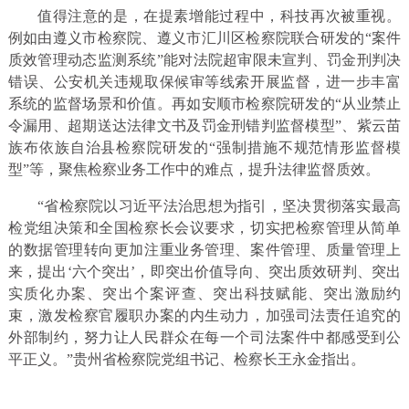
值得注意的是，在提素增能过程中，科技再次被重视。
例如由遵义市检察院、遵义市汇川区检察院联合研发的“案件
质效管理动态监测系统”能对法院超审限未宣判、罚金刑判决
错误、公安机关违规取保候审等线索开展监督，进一步丰富
系统的监督场景和价值。再如安顺市检察院研发的“从业禁止
令漏用、超期送达法律文书及罚金刑错判监督模型”、紫云苗
族布依族自治县检察院研发的“强制措施不规范情形监督模
型”等，聚焦检察业务工作中的难点，提升法律监督质效。
“省检察院以习近平法治思想为指引，坚决贯彻落实最高
检党组决策和全国检察长会议要求，切实把检察管理从简单
的数据管理转向更加注重业务管理、案件管理、质量管理上
来，提出‘六个突出’，即突出价值导向、突出质效研判、突出
实质化办案、突出个案评查、突出科技赋能、突出激励约
束，激发检察官履职办案的内生动力，加强司法责任追究的
外部制约，努力让人民群众在每一个司法案件中都感受到公
平正义。”贵州省检察院党组书记、检察长王永金指出。