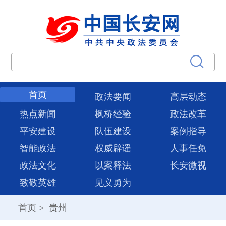
首页
政法要闻
高层动态
热点新闻
枫桥经验
政法改革
平安建设
队伍建设
案例指导
智能政法
权威辟谣
人事任免
政法文化
以案释法
长安微视
致敬英雄
见义勇为
首页
>
贵州