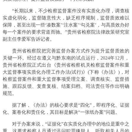
“长期以来，不少检察监督案件没有实质化办理，调查核
实虚化弱化，监督随意性大，缺乏程序规制，监督质效难以
保障，甚至出现一些‘凑数案’‘注水案’‘勾兑案’，与高质效办好
每一个案件的要求背道而驰。”贵州省检察院法律政策研究室
副主任李爱军告诉记者。
贵州省检察院把完善监督办案方式作为提升监督质效的
关键一环。经过在遵义与黔东南的试点运行，2024年12月，
贵州省检察院正式出台《贵州省检察机关检察监督案件和重
大监督事项实质化办理工作办法(试行)》(下称《办法》)，对
检察监督案件和重大监督事项受理立案、调查核实、监督措
施、跟踪反馈、复查复核、结案归档、司法责任等作出明确
规范。
据了解，《办法》的核心要求是“四化”，即程序化、证据
化、案卷化和责任化，其目标是解决“一张纸办案”问题。
对于办案来说，“证据化”在实质化办理中的地位是重中之
重，这要求检察人员通过讯问犯罪嫌疑人、听取相关人员的