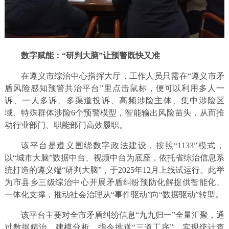
数字赋能：“研判大脑”让预警既快又准
在遵义市综治中心指挥大厅，工作人员只需在“遵义市矛
盾风险感知预警共治平台”里点击鼠标，便可以利用多人一
诉、一人多诉、多渠道投诉、高频涉险主体、集中涉险区
域、特殊群体涉险6个预警模型，智能输出风险苗头，从而推
动行业部门、职能部门高效履职。
该平台是遵义围绕数字政法建设，按照“1133”模式，
以“城市大脑”数据中台、视频中台为底座，依托省综治信息系
统打造的遵义端“研判大脑”，于2025年12月上线试运行。此举
为市县乡三级综治中心开展矛盾纠纷预防化解提供智能化、
一体化支撑，推动社会治理从“事件驱动”向“数据驱动”转型。
该平台主要对全市矛盾纠纷信息“九九归一”全量汇聚，通
过数据精治、建模分析、指令推送“三道工序”，实现统计查