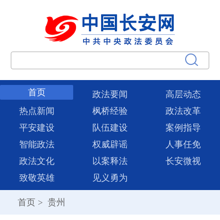
首页
政法要闻
高层动态
热点新闻
枫桥经验
政法改革
平安建设
队伍建设
案例指导
智能政法
权威辟谣
人事任免
政法文化
以案释法
长安微视
致敬英雄
见义勇为
首页
>
贵州