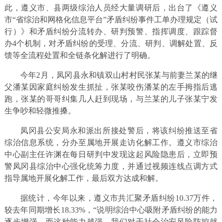
此，遵义市、县两级综治人员经大量调研后，出台了《遵义
市“省综治和网格化信息平台”矛盾纠纷事件工单办理规定（试
行）》和矛盾纠纷分流转办、研判预警、指挥调度、跟踪督
办4个机制，对矛盾纠纷的受理、分流、研判、调解处置、反
馈等全流程处置和全链条化解进行了明确。
今年2月，凤冈县永和镇双山村村民张某与前妻兰某的继
父潘某因家庭纠纷发生抓扯，张某咬伤潘某的左手拇指后逃
跑，张某的哥哥纠集几人赶到现场，与兰某的儿子张某宁发
生争吵和轻微推搡。
凤冈县公安局永和派出所接处警后，将该纠纷推送至省
综治信息系统，分办至属地开展走访化解工作。遵义市综治
中心副主任许渊在每日研判中发现这起风险隐患后，立即预
警凤冈县综治中心强化统筹力度，并通过视频连线点调方式
指导属地开展化解工作，最后双方达成和解。
据统计，今年以来，遵义市共汇聚矛盾纠纷10.37万件，
较去年同期增长18.33%，“说明综治中心吸附矛盾纠纷的能力
逐步增强，而这种能力越强，我们对于社会治安风险防控就