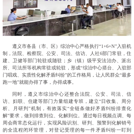
遵义市各县（市、区）综治中心严格执行“1+6+N”入驻机
制，法院、检察院、公安、司法、信访、人社6部门常驻，住
建、卫健等部门轮驻或随驻；乡（镇）级平安法治办、派出
所、司法所等机构常驻或轮驻，形成“综治中心搭台、入驻部
门唱戏、实质性化解矛盾纠纷”的工作格局，让人民群众“最多
跑一地”就能办得了事，办得成事。
同时，遵义市综治中心还整合法院、公安、司法、信
访、妇联、住建等部门力量组建专班，建立“日收集、周分
析、月研判”机制，有效落实“全链条做好矛盾纠纷排查化
解”要求，做到排查到位、化解到位。通过每日视频点调、每
周会商常态化运行，实现风险识别、研判、预警到化解销号
的全流程闭环管理，对登记受理的每一件矛盾纠纷一盯到