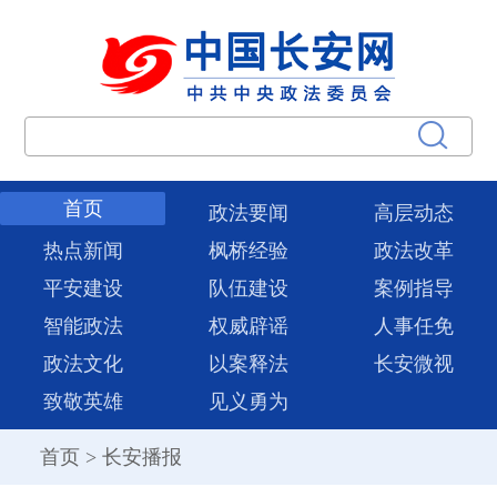
首页
政法要闻
高层动态
热点新闻
枫桥经验
政法改革
平安建设
队伍建设
案例指导
智能政法
权威辟谣
人事任免
政法文化
以案释法
长安微视
致敬英雄
见义勇为
首页
>
长安播报