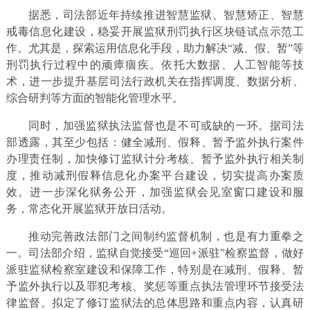
据悉，司法部近年持续推进智慧监狱、智慧矫正、智慧
戒毒信息化建设，稳妥开展监狱刑罚执行区块链试点示范工
作。尤其是，探索运用信息化手段，助力解决“减、假、暂”等
刑罚执行过程中的顽瘴痼疾。依托大数据、人工智能等技
术，进一步提升基层司法行政机关在指挥调度、数据分析、
综合研判等方面的智能化管理水平。
同时，加强监狱执法监督也是不可或缺的一环。据司法
部透露，其至少包括：健全减刑、假释、暂予监外执行案件
办理责任制，加快修订监狱计分考核、暂予监外执行相关制
度，推动减刑假释信息化办案平台建设，切实提高办案质
效。进一步深化狱务公开，加强监狱会见室窗口建设和服
务，常态化开展监狱开放日活动。
推动完善政法部门之间制约监督机制，也是有力重拳之
一。司法部介绍，监狱自觉接受“巡回+派驻”检察监督，做好
派驻监狱检察室建设和保障工作，特别是在减刑、假释、暂
予监外执行以及罪犯考核、奖惩等重点执法管理环节接受法
律监督。拟定了修订监狱法的总体思路和重点内容，认真研