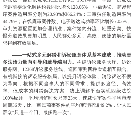
院诉前委派化解纠纷数同比增长128.06%；小额诉讼、简易程
序案件适用率分别为20.93%和66.24%；二审独任制适用率为
44.79%；在线庭审案件数、电子送达成功率环比增长7.02%，
审判资源配置更加合理精准，案件繁简分流、轻重分离、快
慢分道效果更加明显，人民群众多元、高效、便捷的解纷需
求得到有效满足。
——一站式多元解纷和诉讼服务体系基本建成，推动更
多法治力量向引导和疏导端用力
。
构建诉讼服务大厅、诉讼
服务网、12368诉讼服务热线、巡回审判四种渠道相互融合、
有机衔接的诉讼服务格局。以提升诉讼体验、消除诉讼不便
为导向，根据不同当事人的不同需求，提供多途径、高效
率、低成本的纠纷解决方案，线上调解平台实现四级法院
100%应用，平均调解时长只需23天，速裁快审案件平均审理
周期36天，比一审民商事案件的平均审理缩短49.2%，让人民
群众“只进一个门、最多跑一次”。