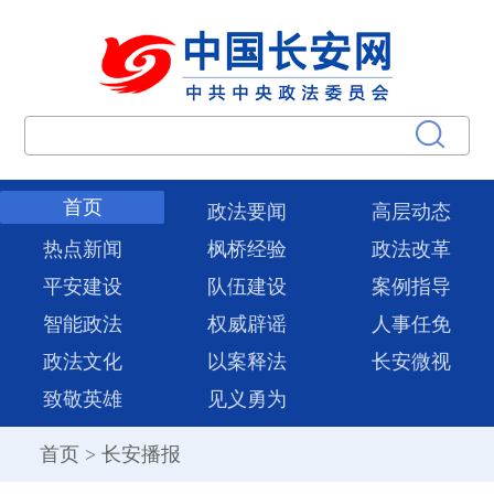
首页
政法要闻
高层动态
热点新闻
枫桥经验
政法改革
平安建设
队伍建设
案例指导
智能政法
权威辟谣
人事任免
政法文化
以案释法
长安微视
致敬英雄
见义勇为
首页
>
长安播报