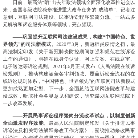
日前，最高法“晒”出去年政法领域全面深化改革推进会以
来，全国各级法院稳步推进重大改革任务的“成绩单”。记者注
意到，互联网司法建设、民事诉讼程序繁简分流、一站式多
元解纷和诉讼服务体系等领域，亮点频现。
——
巩固提升互联网司法建设成果，构建“中国特色、世
界领先”的司法新模式
。2020年3月，新冠肺炎疫情之初，最
高法制定印发《关于新冠肺炎防控期间加强和规范在线诉讼
工作的通知》，明确在线身份认证、网上立案、在线庭审、
电子送达等诉讼规则。2021年6月正式发布《人民法院在线诉
讼规则》，推动构建涵盖各审判领域、覆盖诉讼全流程的在
线诉讼规则体系，“中国特色、世界领先”的互联网司法新模式
更加成熟更加定型。下一步，全面总结互联网法院改革与建
设成效，听取社会各界意见和建议，研究谋划互联网法院下
一步改革发展。
——开展民事诉讼程序繁简分流改革试点，以制度创新
全面激发程序效能
。
最高人民法院制定印发《关于推进民事
诉讼法及相关司法解释修改工作方案》，围绕推动修改民事
诉讼法，促进试点成果立法转化。2021年第一季度，试点法