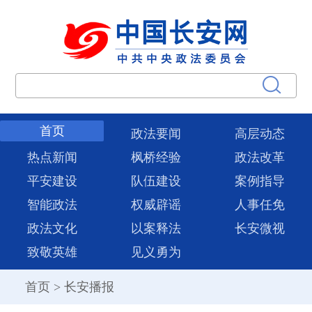
首页
政法要闻
高层动态
热点新闻
枫桥经验
政法改革
平安建设
队伍建设
案例指导
智能政法
权威辟谣
人事任免
政法文化
以案释法
长安微视
致敬英雄
见义勇为
首页
>
长安播报