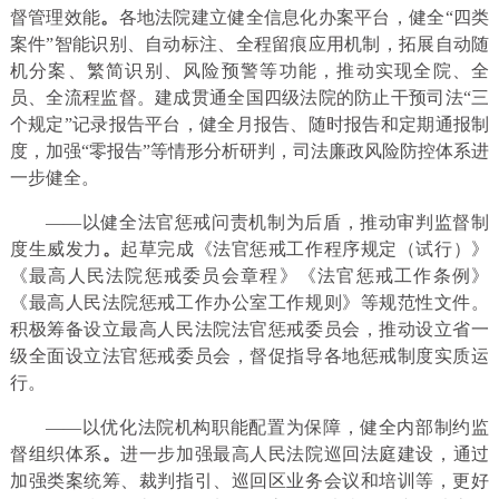
督管理效能
。
各地法院建立健全信息化办案平台，健全“四类
案件”智能识别、自动标注、全程留痕应用机制，拓展自动随
机分案、繁简识别、风险预警等功能，推动实现全院、全
员、全流程监督。建成贯通全国四级法院的防止干预司法“三
个规定”记录报告平台，健全月报告、随时报告和定期通报制
度，加强“零报告”等情形分析研判，司法廉政风险防控体系进
一步健全。
——以健全法官惩戒问责机制为后盾，推动审判监督制
度生威发力
。
起草完成《法官惩戒工作程序规定（试行）》
《最高人民法院惩戒委员会章程》《法官惩戒工作条例》
《最高人民法院惩戒工作办公室工作规则》等规范性文件。
积极筹备设立最高人民法院法官惩戒委员会，推动设立省一
级全面设立法官惩戒委员会，督促指导各地惩戒制度实质运
行。
——以优化法院机构职能配置为保障，健全内部制约监
督组织体系
。
进一步加强最高人民法院巡回法庭建设，通过
加强类案统筹、裁判指引、巡回区业务会议和培训等，更好