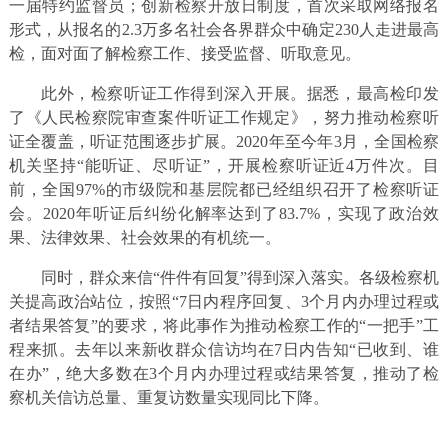
一届特约监督员；创新检察开放日制度，首次采取网络报名
形式，从报名的2.3万多名社会各界群众中确定230人走进最高
检，面对面了解检察工作、接受监督、听取意见。
此外，检察听证工作得到深入开展。据悉，最高检印发
了《人民检察院审查案件听证工作规定》，努力推动检察听
证全覆盖，听证范围逐步扩展。2020年至今年3月，全国检察
机关坚持“能听证、尽听证”，开展检察听证近4万件次。目
前，全国97%的市级院和基层院都已经组织召开了检察听证
会。2020年听证后纠纷化解率达到了83.7%，实现了政治效
果、法律效果、社会效果的有机统一。
同时，群众来信“件件有回复”得到深入落实。各级检察机
关提高政治站位，按照“7日内程序回复、3个月内办理过程或
者结果答复”的要求，将此事作为推动检察工作的“一把手”工
程来抓。去年以来新收群众信访均在7日内告知“已收到、谁
在办”，绝大多数在3个月内办理过程或结果答复，推动了检
察机关信访总量、重复访数量实现同比下降。