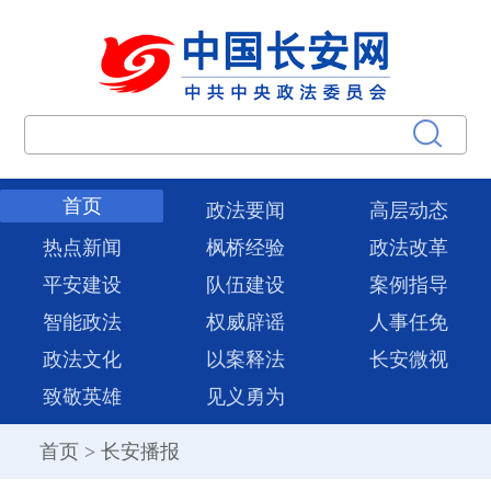
首页
政法要闻
高层动态
热点新闻
枫桥经验
政法改革
平安建设
队伍建设
案例指导
智能政法
权威辟谣
人事任免
政法文化
以案释法
长安微视
致敬英雄
见义勇为
首页
>
长安播报