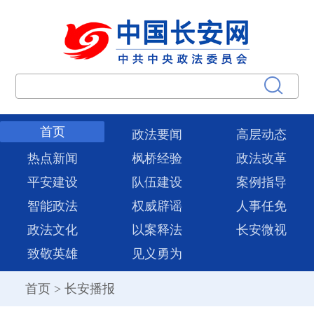
首页
政法要闻
高层动态
热点新闻
枫桥经验
政法改革
平安建设
队伍建设
案例指导
智能政法
权威辟谣
人事任免
政法文化
以案释法
长安微视
致敬英雄
见义勇为
首页
>
长安播报