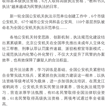
取得基本级执法资格，6万人取得高级执法资格，“教科书式
执法”越来越成为民警执法的日常。
新一轮全国公安机关执法示范单位创建工作中，6个市级
公安机关、67个城市公安分局和县公安局、110个基层所队被
命名为全国公安机关执法示范单位……
各地公安机关转变思路、创新机制，执法规范化建设结
出累累硕果。北京公安机关在全国率先推出未成年人立体化
社工帮教、刑事认罪认罚案件速裁、派驻检察室等新模式，
让规范执法内化警心外化警行，不仅大大提升了民警的办案
效率，也有效保障了嫌疑人的合法权益。
提升法治素养，学习训练是基础。全国公安机关紧密结
合全警实战大练兵，紧紧抓住执法能力建设这一根本，以执
法资格等级考试等为载体，进一步加强执法培训。在黑龙江
省鹤岗市，公安机关夯实民警法律素养，强化执法规范学
习，营造浓厚学法氛围，有85名民警取得全国法律职业资
格，61名民警取得高级执法资格，两项考试通过率全省最
高。