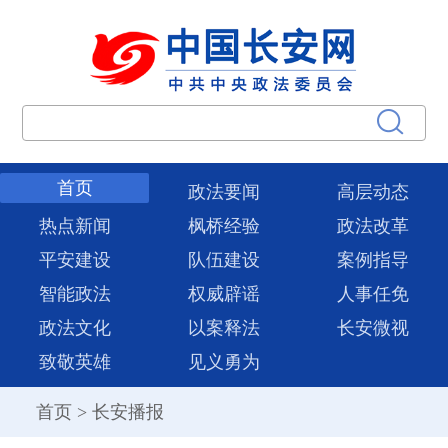
首页
政法要闻
高层动态
热点新闻
枫桥经验
政法改革
平安建设
队伍建设
案例指导
智能政法
权威辟谣
人事任免
政法文化
以案释法
长安微视
致敬英雄
见义勇为
首页
>
长安播报