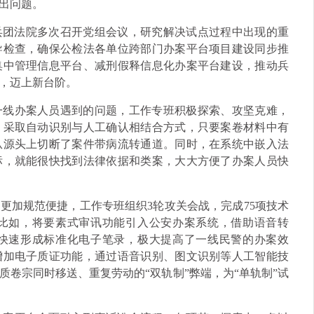
出问题。
兵团法院多次召开党组会议，研究解决试点过程中出现的重
导检查，确保公检法各单位跨部门办案平台项目建设同步推
集中管理信息平台、减刑假释信息化办案平台建设，推动兵
，迈上新台阶。
一线办案人员遇到的问题，工作专班积极探索、攻坚克难，
，采取自动识别与人工确认相结合方式，只要案卷材料中有
从源头上切断了案件带病流转通道。同时，在系统中嵌入法
标，就能很快找到法律依据和类案，大大方便了办案人员快
更加规范便捷，工作专班组织3轮攻关会战，完成75项技术
比如，将要素式审讯功能引入公安办案系统，借助语音转
快速形成标准化电子笔录，极大提高了一线民警的办案效
增加电子质证功能，通过语音识别、图文识别等人工智能技
卷宗同时移送、重复劳动的“双轨制”弊端，为“单轨制”试