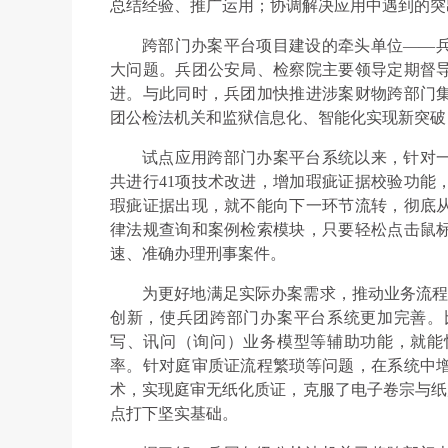
总结经验、推广运用；协调解决应用中遇到的突
跨部门办案平台项目建设的牵头单位——
大问题。兵团公安局、检察院主要领导定期督
进。与此同时，兵团加快推进涉案财物跨部门
团公检法机关和监狱信息化、智能化实现新突破
试点应用跨部门办案平台系统以来，针对
共进行41项技术改进，增加瑕疵证据校验功能
瑕疵证据出现，就不能向下一环节流转，彻底
律法规查询和案例检索模块，只要轻松点击鼠
速、准确办理刑事案件。
为更好地满足实际办案需求，推动业务流程
创新，使兵团跨部门办案平台系统更加完善。
写、讯问（询问）业务模型等辅助功能，就能
率。针对庭审质证流程繁琐等问题，在系统中
术，实现庭审无纸化质证，克服了电子卷宗与纸质
点打下坚实基础。