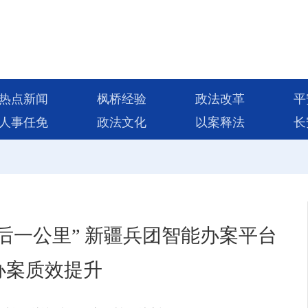
热点新闻
枫桥经验
政法改革
平
人事任免
政法文化
以案释法
长
后一公里” 新疆兵团智能办案平台
办案质效提升