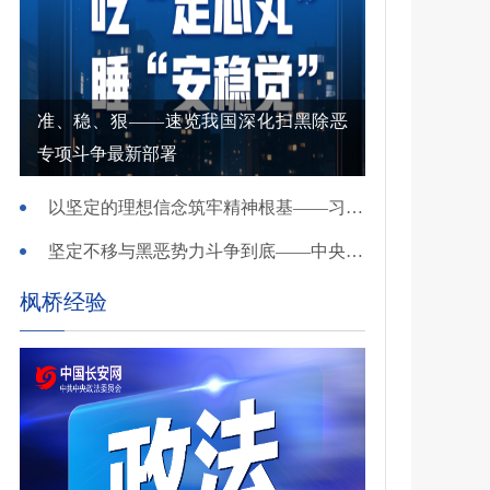
准、稳、狠——速览我国深化扫黑除恶
专项斗争最新部署
以坚定的理想信念筑牢精神根基——习近平党建思想理论品格系列述评之一
坚定不移与黑恶势力斗争到底——中央政法委负责同志就开展深化扫黑除恶专项斗争有关问题答记者问
枫桥经验