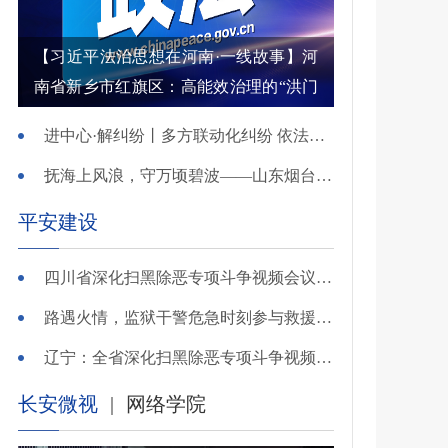
【习近平法治思想在河南·一线故事】河
南省新乡市红旗区：高能效治理的“洪门
密码”
进中心·解纠纷丨多方联动化纠纷 依法调解护农耕
抚海上风浪，守万顷碧波——山东烟台把矛盾化解在微澜未起时
平安建设
四川省深化扫黑除恶专项斗争视频会议召开 于立军出席并讲话
路遇火情，监狱干警危急时刻参与救援显身手！
辽宁：全省深化扫黑除恶专项斗争视频会议召开
长安微视
|
网络学院