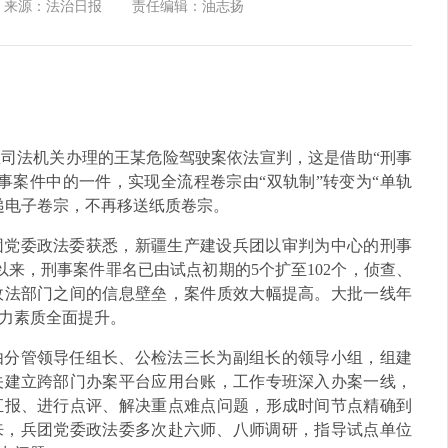
来源：法治日报
责任编辑：油志扬
司法机关办理的王某危险驾驶案依法宣判，这是借助“刑事
事案件中的一件，实现全流程卷宗由“双轨制”转变为“单轨
递电子卷宗，不再移送纸质卷宗。
团党委政法委获悉，新疆生产建设兵团以审判为中心的刑事
用以来，刑事案件罪名已由试点初期的5个扩至102个，侦查、
政法部门之间的信息壁垒，案件质效大幅提高。大批一线年
力素质全面提升。
由分管领导任组长、公检法三长为副组长的领导小组，组建
关建立跨部门办案平台应用台账，工作专班深入办案一线，
汇报、进行点评、解决重点难点问题，形成时间节点精确到
以来，兵团党委政法委多次赴六师、八师调研，指导试点单位