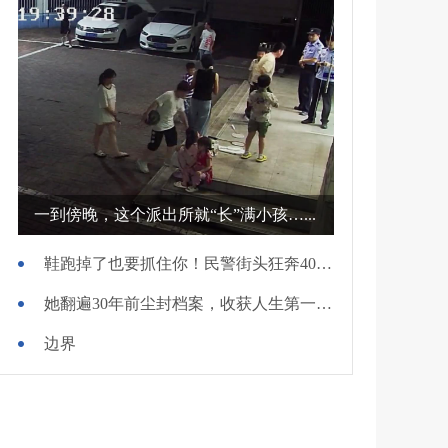
一到傍晚，这个派出所就“长”满小孩…...
鞋跑掉了也要抓住你！民警街头狂奔400米擒贼
她翻遍30年前尘封档案，收获人生第一面锦旗
边界