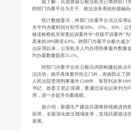
据了解，兵团各级公检法机关已将跨部门
跨部门办案平台为主干、政法业务系统衔接融合
统计数据显示，跨部门办案平台试点应用
关平均办案时间分别节省30%、35%、30%；公
移送检察机关审查起诉案件中“存疑不诉案件”为
原来的28%降至4.9%。跨部门办案平台极大
点应用以来，公安机关人均办理刑事案件数量提高
均办案数量提高55.1%。
跨部门办案平台在公检法内部构建起执法
法活动、插手具体案件拒之门外，有效防止了因
人民法院受理刑事案件1248件，有罪判决率1
书记、政委王君正强调，要通过深化以审判为
用，进一步提升办案效能。
据介绍，新疆生产建设兵团将持续推进跨
应用，全面深化政法领域改革，实现兵团政法
发展。