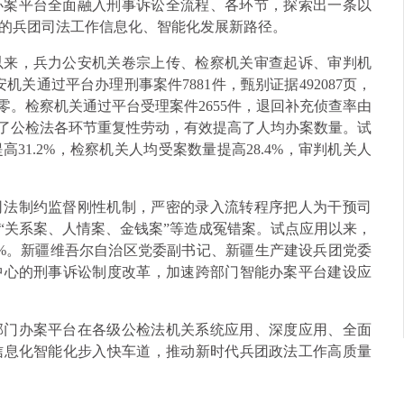
办案平台全面融入刑事诉讼全流程、各环节，探索出一条以
的兵团司法工作信息化、智能化发展新路径。
以来，兵力公安机关卷宗上传、检察机关审查起诉、审判机
安机关通过平台办理刑事案件7881件，甄别证据492087页，
零。检察机关通过平台受理案件2655件，退回补充侦查率由
减少了公检法各环节重复性劳动，有效提高了人均办案数量。试
31.2%，检察机关人均受案数量提高28.4%，审判机关人
司法制约监督刚性机制，严密的录入流转程序把人为干预司
“关系案、人情案、金钱案”等造成冤错案。试点应用以来，
00%。新疆维吾尔自治区党委副书记、新疆生产建设兵团党委
中心的刑事诉讼制度改革，加速跨部门智能办案平台建设应
部门办案平台在各级公检法机关系统应用、深度应用、全面
信息化智能化步入快车道，推动新时代兵团政法工作高质量