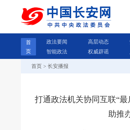
政法要闻
高层动态
首
页
智能政法
权威辟谣
首页
>
长安播报
打通政法机关协同互联“最
助推