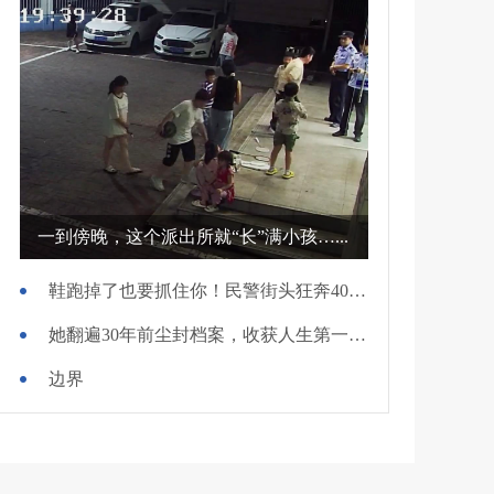
一到傍晚，这个派出所就“长”满小孩…...
鞋跑掉了也要抓住你！民警街头狂奔400米擒贼
她翻遍30年前尘封档案，收获人生第一面锦旗
边界