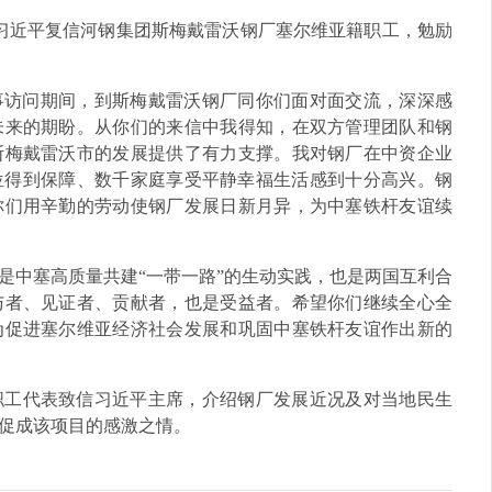
席习近平复信河钢集团斯梅戴雷沃钢厂塞尔维亚籍职工，勉励
国事访问期间，到斯梅戴雷沃钢厂同你们面对面交流，深深感
未来的期盼。从你们的来信中我得知，在双方管理团队和钢
斯梅戴雷沃市的发展提供了有力支撑。我对钢厂在中资企业
岗位得到保障、数千家庭享受平静幸福生活感到十分高兴。钢
你们用辛勤的劳动使钢厂发展日新月异，为中塞铁杆友谊续
是中塞高质量共建“一带一路”的生动实践，也是两国互利合
与者、见证者、贡献者，也是受益者。希望你们继续全心全
为促进塞尔维亚经济社会发展和巩固中塞铁杆友谊作出新的
职工代表致信习近平主席，介绍钢厂发展近况及对当地民生
促成该项目的感激之情。