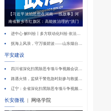
【习近平法治思想在河南·一线故事】河
南省新乡市红旗区：高能效治理的“洪门
密码”
进中心·解纠纷丨多方联动化纠纷 依法调解护农耕
抚海上风浪，守万顷碧波——山东烟台把矛盾化解在微澜未起时
平安建设
四川省深化扫黑除恶专项斗争视频会议召开 于立军出席并讲话
路遇火情，监狱干警危急时刻参与救援显身手！
辽宁：全省深化扫黑除恶专项斗争视频会议召开
长安微视
|
网络学院