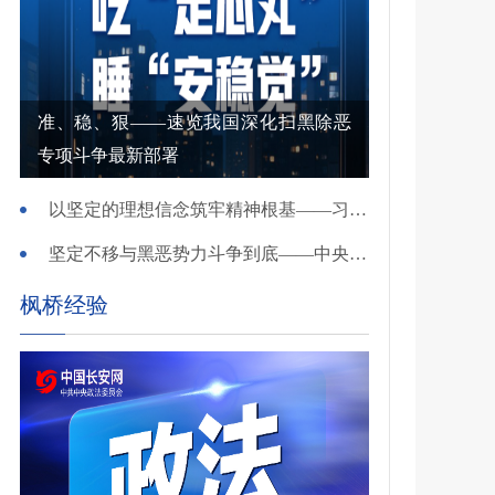
准、稳、狠——速览我国深化扫黑除恶
专项斗争最新部署
以坚定的理想信念筑牢精神根基——习近平党建思想理论品格系列述评之一
坚定不移与黑恶势力斗争到底——中央政法委负责同志就开展深化扫黑除恶专项斗争有关问题答记者问
枫桥经验