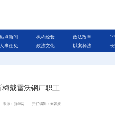
热点新闻
枫桥经验
政法改革
平
人事任免
政法文化
以案释法
长
斯梅戴雷沃钢厂职工
来源：新华网
责任编辑：刘媛媛