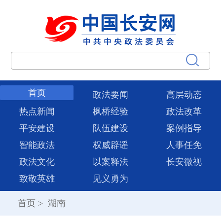
首页
政法要闻
高层动态
热点新闻
枫桥经验
政法改革
平安建设
队伍建设
案例指导
智能政法
权威辟谣
人事任免
政法文化
以案释法
长安微视
致敬英雄
见义勇为
首页
>
湖南