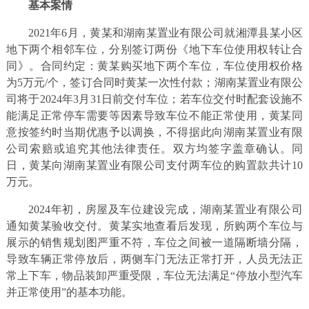
基本案情
2021年6月，黄某和湖南某置业有限公司就湘潭县某小区
地下两个相邻车位，分别签订两份《地下车位使用权转让合
同》。合同约定：黄某购买地下两个车位，车位使用权价格
为5万元/个，签订合同时黄某一次性付款；湖南某置业有限公
司将于2024年3月31日前交付车位；若车位交付时配套设施不
能满足正常停车需要等因素导致车位不能正常使用，黄某同
意按签约时当期优惠予以调换，不得据此向湖南某置业有限
公司索赔或追究其他法律责任。双方均签字盖章确认。同
日，黄某向湖南某置业有限公司支付两车位的购置款共计10
万元。
2024年初，房屋及车位建设完成，湖南某置业有限公司
通知黄某验收交付。黄某实地查看后发现，所购两个车位与
展示的销售规划图严重不符，车位之间被一道隔断墙分隔，
导致车辆正常停放后，两侧车门无法正常打开，人员无法正
常上下车，物品装卸严重受限，车位无法满足“停放小型汽车
并正常使用”的基本功能。