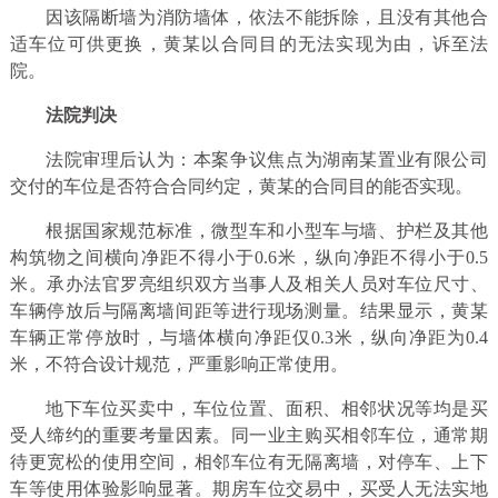
因该隔断墙为消防墙体，依法不能拆除，且没有其他合
适车位可供更换，黄某以合同目的无法实现为由，诉至法
院。
法院判决
法院审理后认为：本案争议焦点为湖南某置业有限公司
交付的车位是否符合合同约定，黄某的合同目的能否实现。
根据国家规范标准，微型车和小型车与墙、护栏及其他
构筑物之间横向净距不得小于0.6米，纵向净距不得小于0.5
米。承办法官罗亮组织双方当事人及相关人员对车位尺寸、
车辆停放后与隔离墙间距等进行现场测量。结果显示，黄某
车辆正常停放时，与墙体横向净距仅0.3米，纵向净距为0.4
米，不符合设计规范，严重影响正常使用。
地下车位买卖中，车位位置、面积、相邻状况等均是买
受人缔约的重要考量因素。同一业主购买相邻车位，通常期
待更宽松的使用空间，相邻车位有无隔离墙，对停车、上下
车等使用体验影响显著。期房车位交易中，买受人无法实地