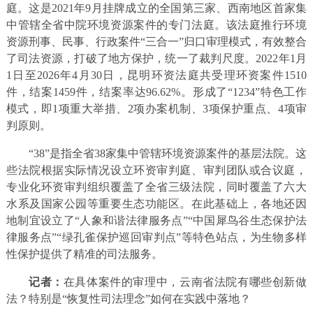
庭。这是2021年9月挂牌成立的全国第三家、西南地区首家集
中管辖全省中院环境资源案件的专门法庭。该法庭推行环境
资源刑事、民事、行政案件“三合一”归口审理模式，有效整合
了司法资源，打破了地方保护，统一了裁判尺度。2022年1月
1日至2026年4月30日，昆明环资法庭共受理环资案件1510
件，结案1459件，结案率达96.62%。形成了“1234”特色工作
模式，即1项重大举措、2项办案机制、3项保护重点、4项审
判原则。
“38”是指全省38家集中管辖环境资源案件的基层法院。这
些法院根据实际情况设立环资审判庭、审判团队或合议庭，
专业化环资审判组织覆盖了全省三级法院，同时覆盖了六大
水系及国家公园等重要生态功能区。在此基础上，各地还因
地制宜设立了“人象和谐法律服务点”“中国犀鸟谷生态保护法
律服务点”“绿孔雀保护巡回审判点”等特色站点，为生物多样
性保护提供了精准的司法服务。
记者：
在具体案件的审理中，云南省法院有哪些创新做
法？特别是“恢复性司法理念”如何在实践中落地？