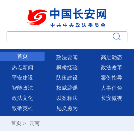
首页
政法要闻
高层动态
热点新闻
枫桥经验
政法改革
平安建设
队伍建设
案例指导
智能政法
权威辟谣
人事任免
政法文化
以案释法
长安微视
致敬英雄
见义勇为
首页
>
云南