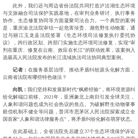
此外，我们还与周边省份法院共同打造泸沽湖生态环境
与文旅融合司法保护实践基地，在审判业务研讨、执行事务
协作、生态修复协同等方面凝聚司法合力。一个典型的案例
是，重庆渝北法院审结一起危害珍贵、濒危野生动物案，通
过与丽江玉龙县法院签署《生态环境司法修复执行委托协
议》，跨行政区划、跨部门实施生态环境司法修复，实现“审
判在重庆、修复在云南、效应在长江”的联动效果，该案例入
选最高人民法院发布的长江流域执法司法协同典型案例。
记者：
在服务基层治理、推动矛盾纠纷源头化解方面，
云南省法院有哪些特色做法？
向凯：
我们坚持和发展新时代“枫桥经验”，将环境资源纠
纷化解端口前移。2021年，亚洲象北上南归引发全球关注，
人象和谐问题也成为社会热议的焦点。为破解野生动物肇事
赔偿机制不健全等问题，普洱市思茅区人民法院探索成立全
国首家“人象和谐法律服务点”，将矛盾纠纷化解在萌芽状态。
在此基础上，全省法院先后建立37个生态环境保护诉讼