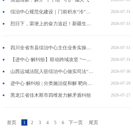
综治中心规范化建设｜门前积水“冷”了邻里情综治联动“暖”了众人心
2026-07-31
烈日下，渠埂上的奋力追赶！新疆生产建设兵团第三师五十团综治中心筑牢暑期防溺水安全堤坝
2026-07-31
四川全省市县综治中心主任业务实操培训班举办 推动综治中心规范化建设运行提质增效
2026-07-31
【进中心·解纠纷】联动跨域攻坚 “一站式”化解货款纠纷
2026-07-31
山西运城法院入驻综治中心做实司法“兜底”
2026-07-30
进中心·解纠纷 | 分类施治促和解 靶向调解止纷争
2026-07-29
黑龙江省佳木斯市四维发力解矛盾纠纷
2026-07-27
首页
1
2
3
4
5
6
下一页
尾页