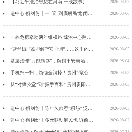
【习近平法治思想在河南·一线故事】河南省新乡市红旗区：高能效治理的“洪门密码”
2026-08-07
进中心·解纠纷丨一“管”到底解民忧 闭环调处化纠纷
2026-08-06
一栋危房牵动两年维权路 综治中心跨省寻鉴解民忧
2026-08-05
“蓝丝绒”“荔即解”“安心调”……这里的综治中心为啥品牌林立？答案在这
2026-08-05
基层治理“万能钥匙”，解锁平安善治新密码！
2026-08-04
手机扫一扫，烦恼全消掉！贵州“综治中心” 群众动动手指烦心事秒处理
2026-08-03
从“对簿公堂”到“握手言和” 贵州贵阳综治中心“标准清单”分流13类纠纷先行调解“治未病”
2026-08-03
进中心·解纠纷丨陈年欠款惹“积怨” 泛黄欠据终“变现”
2026-08-03
进中心·解纠纷丨多元联动解民忧 诉前调解促和谐
2026-08-02
清远清新：解开“千千结” 守护“烟火气”
2026-07-31